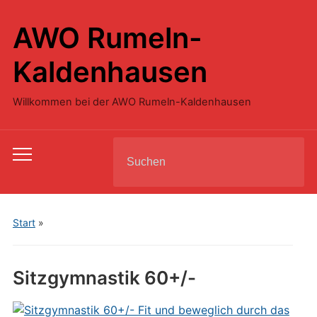
AWO Rumeln-
Kaldenhausen
Willkommen bei der AWO Rumeln-Kaldenhausen
Search
Toggle
for:
mobile
menu
Start
»
Sitzgymnastik 60+/-