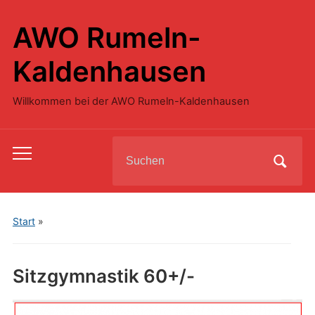
AWO Rumeln-
Kaldenhausen
Willkommen bei der AWO Rumeln-Kaldenhausen
Search
Toggle
for:
mobile
menu
Start
»
Sitzgymnastik 60+/-