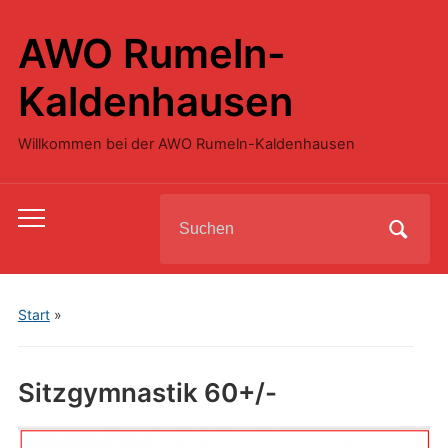
AWO Rumeln-
Kaldenhausen
Willkommen bei der AWO Rumeln-Kaldenhausen
Search
Toggle
for:
mobile
menu
Start
»
Sitzgymnastik 60+/-