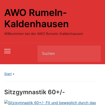
AWO Rumeln-
Kaldenhausen
Willkommen bei der AWO Rumeln-Kaldenhausen
Search
Toggle
for:
mobile
menu
Start
»
Sitzgymnastik 60+/-