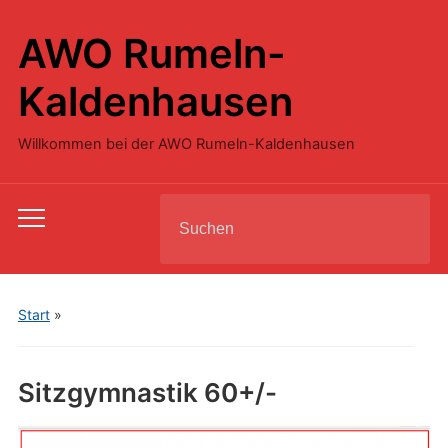
AWO Rumeln-
Kaldenhausen
Willkommen bei der AWO Rumeln-Kaldenhausen
Search
Toggle
for:
mobile
menu
Start
»
Sitzgymnastik 60+/-