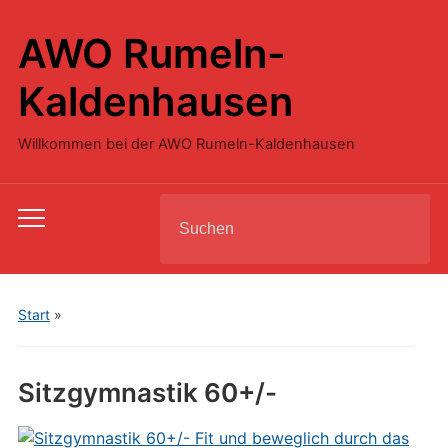
AWO Rumeln-
Kaldenhausen
Willkommen bei der AWO Rumeln-Kaldenhausen
Search
Toggle
for:
mobile
menu
Start
»
Sitzgymnastik 60+/-