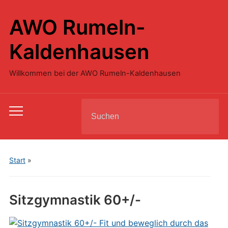
AWO Rumeln-
Kaldenhausen
Willkommen bei der AWO Rumeln-Kaldenhausen
Search
Toggle
for:
mobile
menu
Start
»
Sitzgymnastik 60+/-