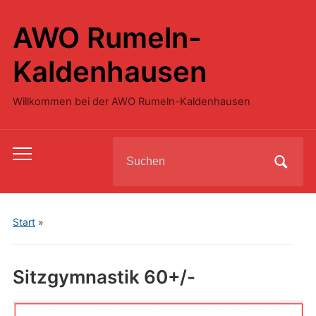
AWO Rumeln-
Kaldenhausen
Willkommen bei der AWO Rumeln-Kaldenhausen
Search
Toggle
for:
mobile
menu
Start
»
Sitzgymnastik 60+/-