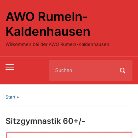
AWO Rumeln-
Kaldenhausen
Willkommen bei der AWO Rumeln-Kaldenhausen
Search
Toggle
for:
mobile
menu
Start
»
Sitzgymnastik 60+/-