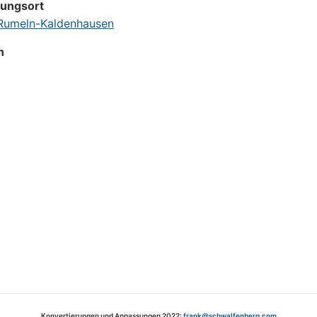
tungsort
umeln-Kaldenhausen
n
Konvertierungen und Anpassungen 2022:
frank@schwalfenberg.com