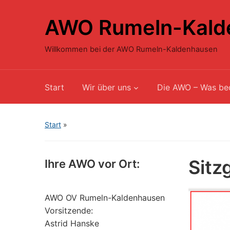
AWO Rumeln-Kald
Willkommen bei der AWO Rumeln-Kaldenhausen
Start
Wir über uns
Die AWO – Was be
Start
»
Sitz
Ihre AWO vor Ort:
AWO OV Rumeln-Kaldenhausen
Vorsitzende:
Astrid Hanske