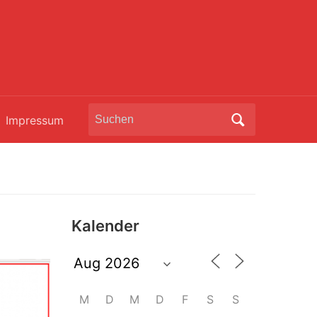
Search
Impressum
for:
Kalender
M
D
M
D
F
S
S