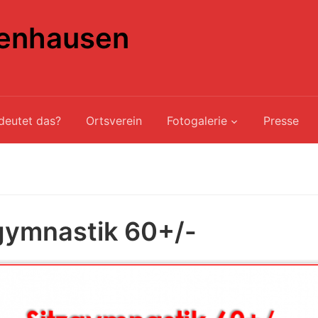
enhausen
deutet das?
Ortsverein
Fotogalerie
Presse
gymnastik 60+/-