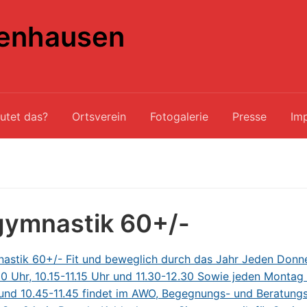
enhausen
utet das?
Ortsverein
Fotogalerie
Presse
Im
gymnastik 60+/-