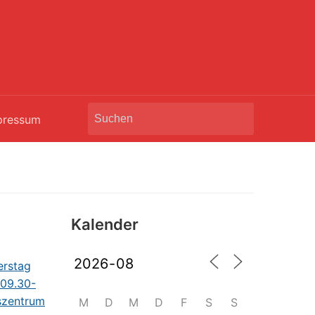
Search
pressum
for:
Kalender
M
D
M
D
F
S
S