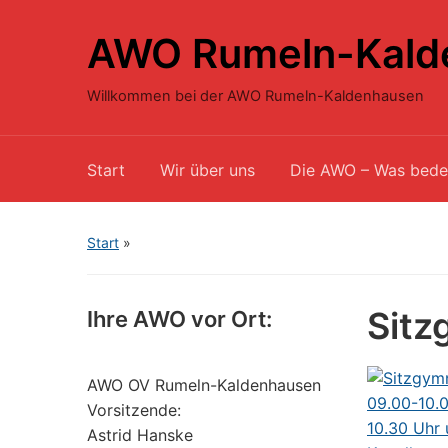
AWO Rumeln-Kald
Willkommen bei der AWO Rumeln-Kaldenhausen
Start
Wir über uns
Die AWO – Was bede
Start
»
Sitz
Ihre AWO vor Ort:
AWO OV Rumeln-Kaldenhausen
Vorsitzende:
Astrid Hanske