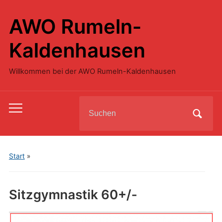
AWO Rumeln-
Kaldenhausen
Willkommen bei der AWO Rumeln-Kaldenhausen
Search
Toggle
for:
mobile
menu
Start
»
Sitzgymnastik 60+/-