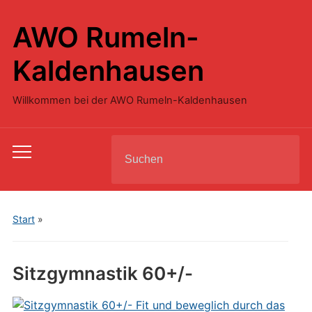
AWO Rumeln-
Kaldenhausen
Willkommen bei der AWO Rumeln-Kaldenhausen
Search
Toggle
for:
mobile
menu
Start
»
Sitzgymnastik 60+/-