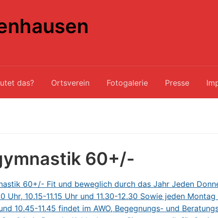
enhausen
utet das?
Ortsverein
Fotogalerie
Presse
Im
gymnastik 60+/-