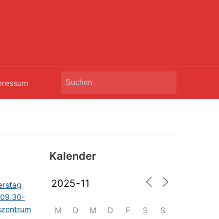
Search
pressum
for:
Kalender
M
D
M
D
F
S
S