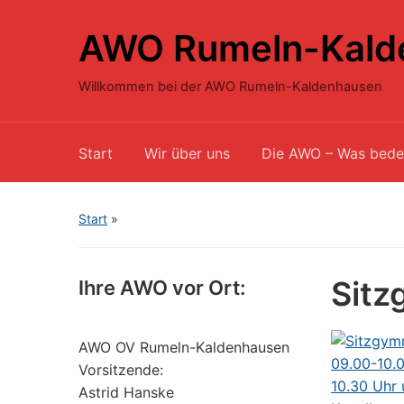
AWO Rumeln-Kald
Willkommen bei der AWO Rumeln-Kaldenhausen
Start
Wir über uns
Die AWO – Was bede
Start
»
Sitz
Ihre AWO vor Ort:
AWO OV Rumeln-Kaldenhausen
Vorsitzende:
Astrid Hanske