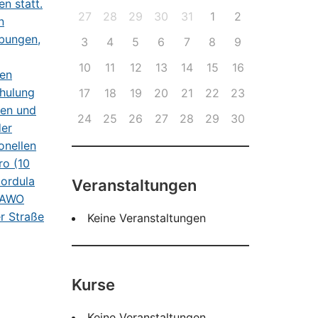
27
28
29
30
31
1
2
3
4
5
6
7
8
9
10
11
12
13
14
15
16
17
18
19
20
21
22
23
24
25
26
27
28
29
30
Veranstaltungen
Keine Veranstaltungen
Kurse
Keine Veranstaltungen