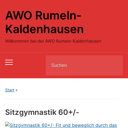
AWO Rumeln-
Kaldenhausen
Willkommen bei der AWO Rumeln-Kaldenhausen
Search
Toggle
for:
mobile
menu
Start
»
Sitzgymnastik 60+/-