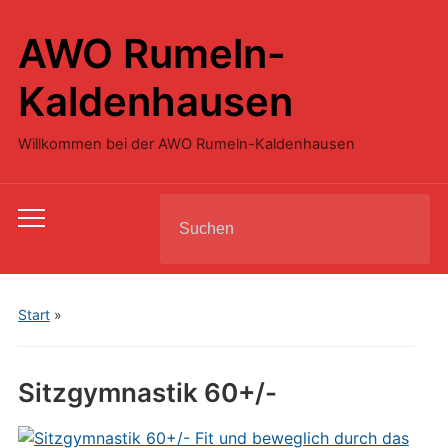
AWO Rumeln-
Kaldenhausen
Willkommen bei der AWO Rumeln-Kaldenhausen
Search
Toggle
for:
mobile
menu
Start
»
Sitzgymnastik 60+/-