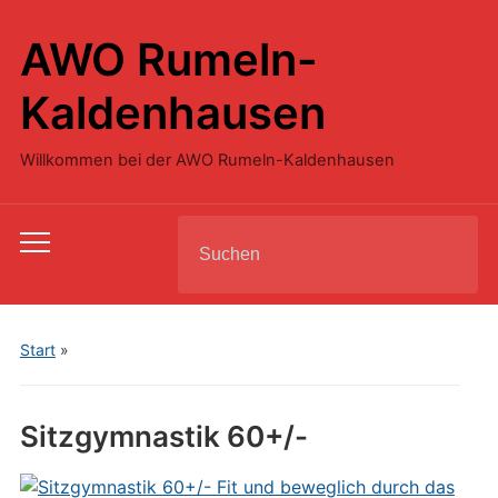
AWO Rumeln-
Kaldenhausen
Willkommen bei der AWO Rumeln-Kaldenhausen
Search
Toggle
for:
mobile
menu
Start
»
Sitzgymnastik 60+/-