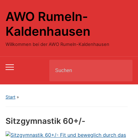
AWO Rumeln-
Kaldenhausen
Willkommen bei der AWO Rumeln-Kaldenhausen
Search
Toggle
for:
mobile
menu
Start
»
Sitzgymnastik 60+/-