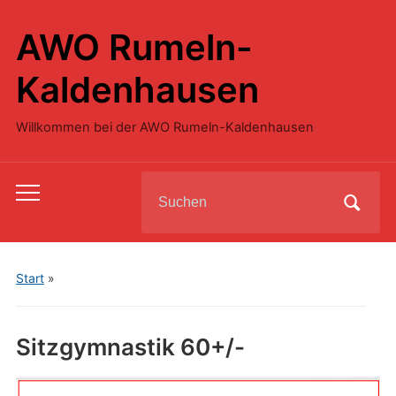
AWO Rumeln-
Kaldenhausen
Willkommen bei der AWO Rumeln-Kaldenhausen
Search
Toggle
for:
mobile
menu
Start
»
Sitzgymnastik 60+/-