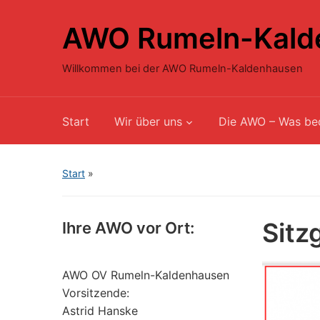
AWO Rumeln-Kald
Willkommen bei der AWO Rumeln-Kaldenhausen
Start
Wir über uns
Die AWO – Was be
Start
»
Sitz
Ihre AWO vor Ort:
AWO OV Rumeln-Kaldenhausen
Vorsitzende:
Astrid Hanske