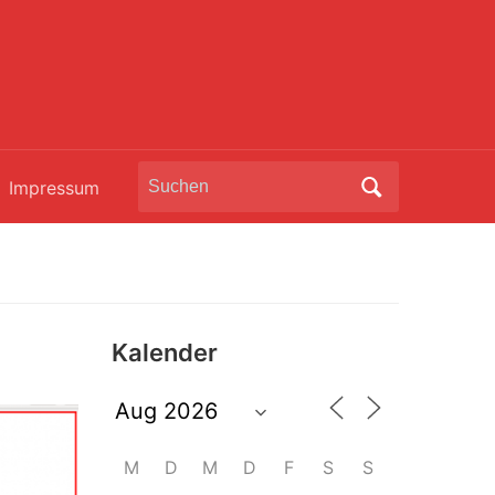
Search
Impressum
for:
Kalender
M
D
M
D
F
S
S