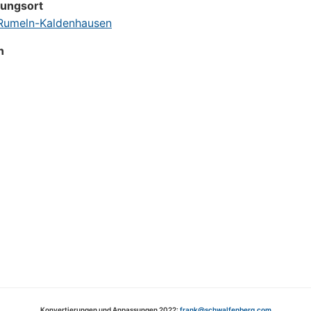
tungsort
umeln-Kaldenhausen
n
Konvertierungen und Anpassungen 2022:
frank@schwalfenberg.com