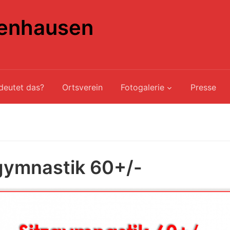
enhausen
deutet das?
Ortsverein
Fotogalerie
Presse
gymnastik 60+/-