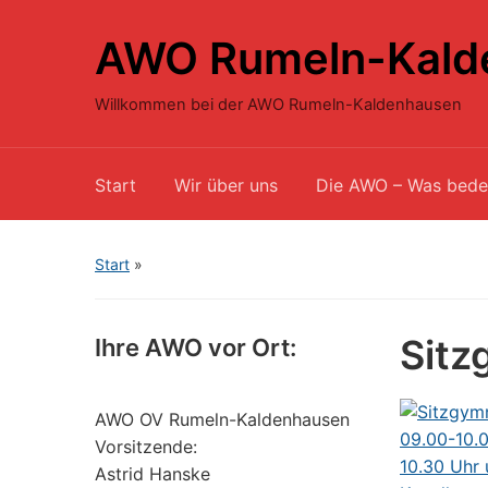
AWO Rumeln-Kald
Willkommen bei der AWO Rumeln-Kaldenhausen
Start
Wir über uns
Die AWO – Was bede
Start
»
Sitz
Ihre AWO vor Ort:
AWO OV Rumeln-Kaldenhausen
Vorsitzende:
Astrid Hanske