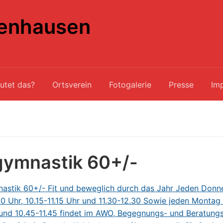
enhausen
utet das?
Ortsverein
Fotogalerie
Presse
Im
gymnastik 60+/-