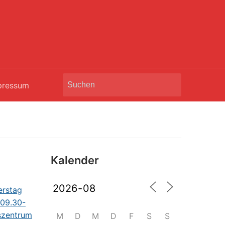
Search
pressum
for:
Kalender
M
D
M
D
F
S
S