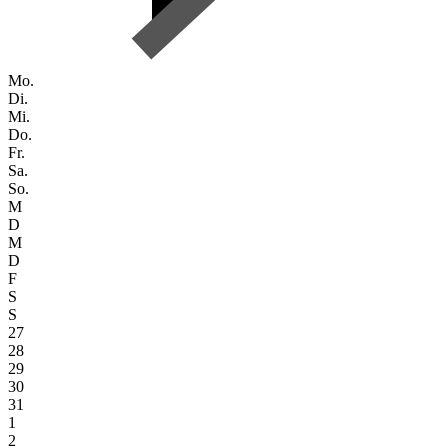
Mo.
Di.
Mi.
Do.
Fr.
Sa.
So.
M
D
M
D
F
S
S
27
28
29
30
31
1
2