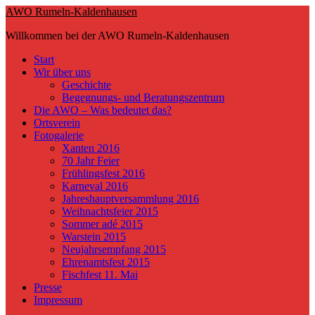
Skip
AWO Rumeln-Kaldenhausen
to
Willkommen bei der AWO Rumeln-Kaldenhausen
main
content
Toggle
Start
mobile
Wir über uns
menu
Geschichte
Begegnungs- und Beratungszentrum
Die AWO – Was bedeutet das?
Ortsverein
Fotogalerie
Xanten 2016
70 Jahr Feier
Frühlingsfest 2016
Karneval 2016
Jahreshauptversammlung 2016
Weihnachtsfeier 2015
Sommer adé 2015
Warstein 2015
Neujahrsempfang 2015
Ehrenamtsfest 2015
Fischfest 11. Mai
Presse
Impressum