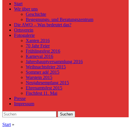
Start
Wir über uns
Geschichte
Begegnungs- und Beratungszentrum
Die AWO – Was bedeutet das?
Ortsverein
Fotogalerie
Xanten 2016
70 Jahr Feier
Frühlingsfest 2016
Karneval 2016
Jahreshauptversammlung 2016
Weihnachtsfeier 2015
Sommer adé 2015
Warstein 2015
Neujahrsempfang 2015
Ehrenamtsfest 2015
Fischfest 11. Mai
Presse
Impressum
Search
Suchen
for:
Start
»