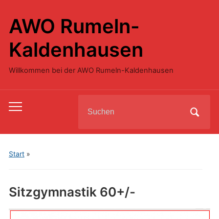
AWO Rumeln-
Kaldenhausen
Willkommen bei der AWO Rumeln-Kaldenhausen
Search
Toggle
for:
mobile
menu
Start
»
Sitzgymnastik 60+/-