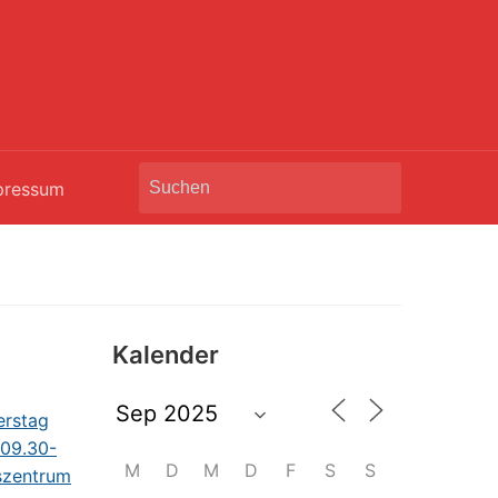
Search
pressum
for:
Kalender
M
D
M
D
F
S
S