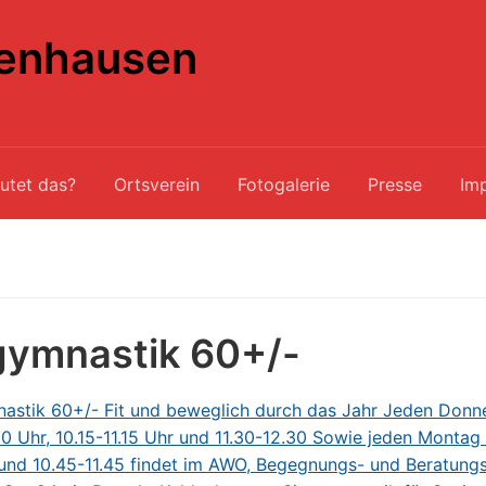
enhausen
utet das?
Ortsverein
Fotogalerie
Presse
Im
gymnastik 60+/-