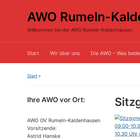
AWO Rumeln-Kald
Willkommen bei der AWO Rumeln-Kaldenhausen
Start
Wir über uns
Die AWO – Was bede
Start
»
Sitz
Ihre AWO vor Ort:
AWO OV Rumeln-Kaldenhausen
Vorsitzende:
Astrid Hanske