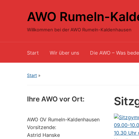
AWO Rumeln-Kald
Willkommen bei der AWO Rumeln-Kaldenhausen
Start
Wir über uns
Die AWO – Was bede
Start
»
Sitz
Ihre AWO vor Ort:
AWO OV Rumeln-Kaldenhausen
Vorsitzende:
Astrid Hanske