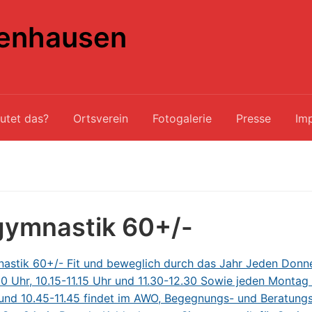
enhausen
utet das?
Ortsverein
Fotogalerie
Presse
Im
gymnastik 60+/-