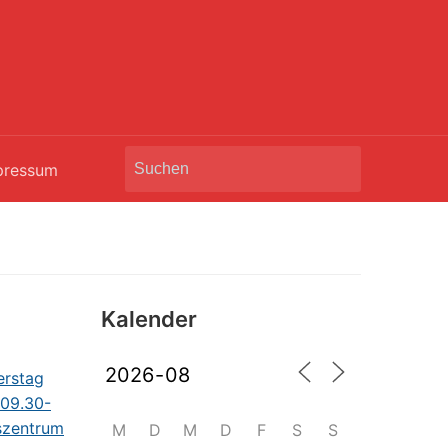
Search
pressum
for:
Kalender
M
D
M
D
F
S
S