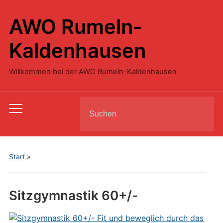
AWO Rumeln-
Kaldenhausen
Willkommen bei der AWO Rumeln-Kaldenhausen
Search
Toggle
for:
mobile
menu
Start
»
Sitzgymnastik 60+/-