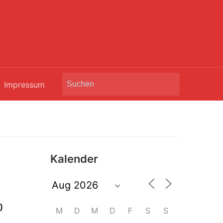
Search
Impressum
for:
Kalender
)
M
D
M
D
F
S
S