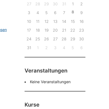
27
28
29
30
31
1
2
8
3
4
5
6
7
9
10
11
12
13
14
15
16
usen
17
18
19
20
21
22
23
24
25
26
27
28
29
30
31
1
2
3
4
5
6
Veranstaltungen
Keine Veranstaltungen
Kurse