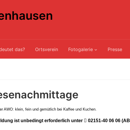
enhausen
deutet das?
Ortsverein
Fotogalerie
Presse
esenachmittage
der AWO:
klein, fein und gemütlich bei Kaffee und Kuchen.
dung ist unbedingt erforderlich unter

02151-40 06 06 (AB