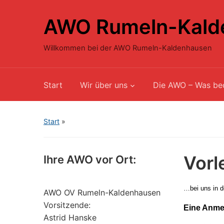
AWO Rumeln-Kald
Willkommen bei der AWO Rumeln-Kaldenhausen
Start
Wir über uns
Die AWO – Was be
Start
»
Vorl
Ihre AWO vor Ort:
…bei uns in 
AWO OV Rumeln-Kaldenhausen
Vorsitzende:
Eine Anmel
Astrid Hanske