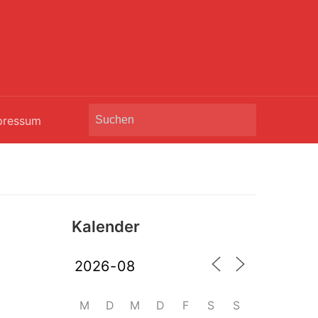
Search
pressum
for:
Kalender
M
D
M
D
F
S
S