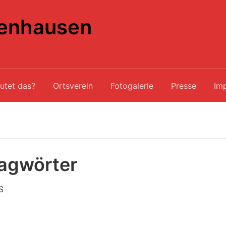
enhausen
utet das?
Ortsverein
Fotogalerie
Presse
Im
agwörter
S