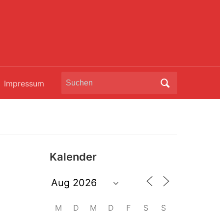
Search
Impressum
for:
Kalender
M
D
M
D
F
S
S