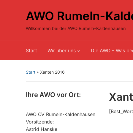
AWO Rumeln-Kald
Willkommen bei der AWO Rumeln-Kaldenhausen
Start
Wir über uns
Die AWO – Was be
Start
»
Xanten 2016
Xant
Ihre AWO vor Ort:
[Best_Word
AWO OV Rumeln-Kaldenhausen
Vorsitzende:
Astrid Hanske