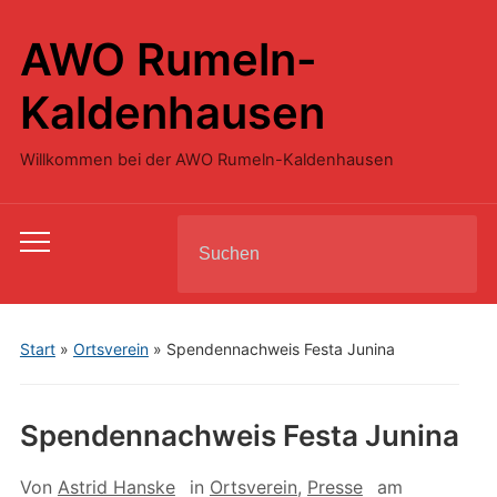
AWO Rumeln-
Kaldenhausen
Willkommen bei der AWO Rumeln-Kaldenhausen
Search
Toggle
for:
mobile
menu
Start
»
Ortsverein
»
Spendennachweis Festa Junina
Spendennachweis Festa Junina
Von
Astrid Hanske
in
Ortsverein
,
Presse
am